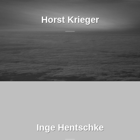
Horst Krieger
Inge Hentschke