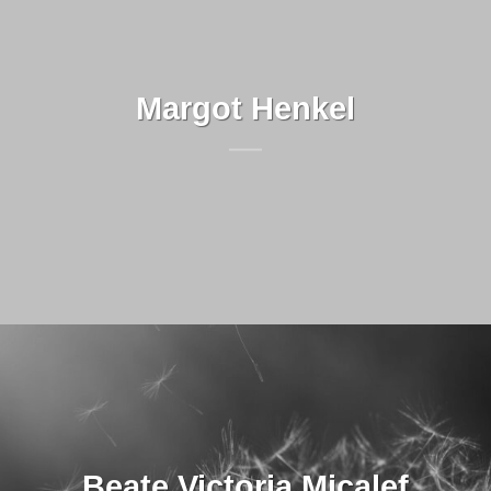
Margot Henkel
Beate Victoria Micalef