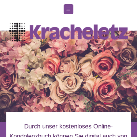
Zum
Inhalt
springen
Durch unser kostenloses Online-
Kondolenzbuch können Sie digital auch von