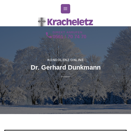
Zum
Inhalt
springen
DIREKT ANRUFEN
0561 / 70 74 70
KONDOLENZ ONLINE
Dr. Gerhard Dunkmann