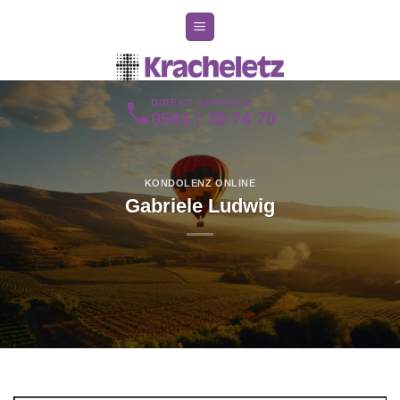
Zum
Inhalt
springen
DIREKT ANRUFEN
0561 / 70 74 70
KONDOLENZ ONLINE
Gabriele Ludwig