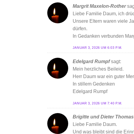
Margrit Maxelon-Rother
sag
Liebe Familie Daum, ich drüc
Unsere Eltern waren viele J
dürfen.
In Gedanken verbunden Marg
JANUAR 3, 2026 UM 6:03 P.M.
Edelgard Rumpf
sagt:
Mein herzliches Beileid.
Herr Daum war ein guter Men
In stillem Gedenken
Edelgard Rumpf
JANUAR 3, 2026 UM 7:40 P.M.
Brigitte und Dieter Thomas
Liebe Familie Daum.
Und was bleibt sind die Erin